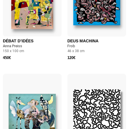
DÉBAT D’IDÉES
DEUS MACHINA
Anna Preiss
Frob
150 x 100 cm
46 x 38 cm
450
€
120
€