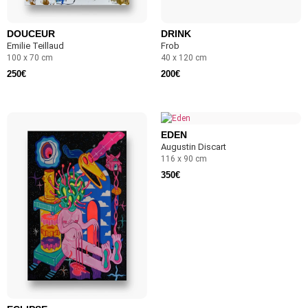
DOUCEUR
DRINK
Emilie Teillaud
Frob
100 x 70 cm
40 x 120 cm
250
€
200
€
EDEN
Augustin Discart
116 x 90 cm
350
€