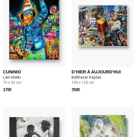
CUNINIO
D’HIER À AUJOURD’HUI
Léni Malki
Balthazar Kaplan
75 x 55 cm
100 x 120 cm
170
€
350
€