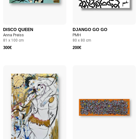
DISCO QUEEN
DJANGO GO GO
Anna Preiss
PMH
81 x 100 cm
80 x 80 cm
300
€
200
€