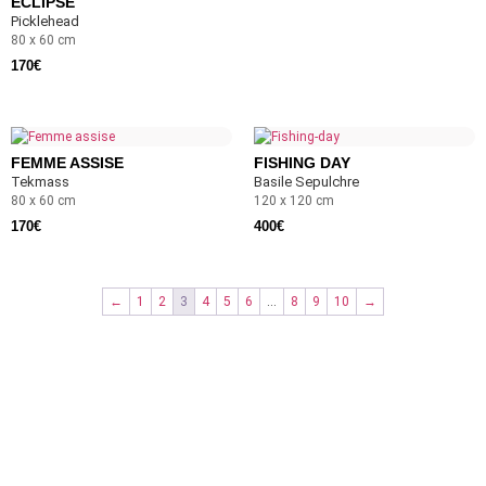
ECLIPSE
Picklehead
80 x 60 cm
170
€
FEMME ASSISE
FISHING DAY
Tekmass
Basile Sepulchre
80 x 60 cm
120 x 120 cm
170
€
400
€
←
1
2
3
4
5
6
…
8
9
10
→