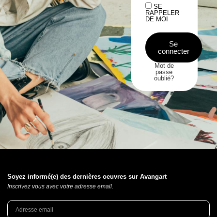
SE
RAPPELER
DE MOI
Se
connecter
Mot de
passe
oublié?
Soyez informé(e) des dernières oeuvres sur Avangart
Inscrivez vous avec votre adresse email.