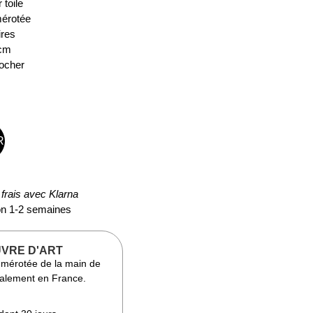
toile
mérotée
ires
 cm
rocher
R
frais avec Klarna
ion 1-2 semaines
VRE D'ART
numérotée de la main de
analement en France.