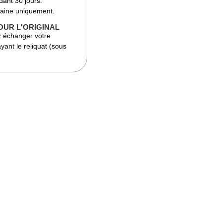
dant 30 jours.
taine uniquement.
OUR L'ORIGINAL
 échanger votre
yant le reliquat (sous