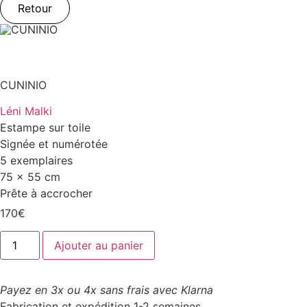
Retour
CUNINIO
Léni Malki
Estampe sur toile
Signée et numérotée
5 exemplaires
75 x 55 cm
Prête à accrocher
170
€
quantité
Ajouter au panier
de
CUNINIO
Payez en 3x ou 4x sans frais avec Klarna
Fabrication et expédition 1-2 semaines