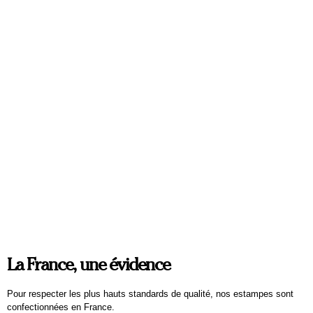
NOTRE TEMPS 2024
Balthazar Kaplan
73 x 92 cm
250
€
La France, une évidence
Pour respecter les plus hauts standards de qualité, nos estampes sont
confectionnées en France.