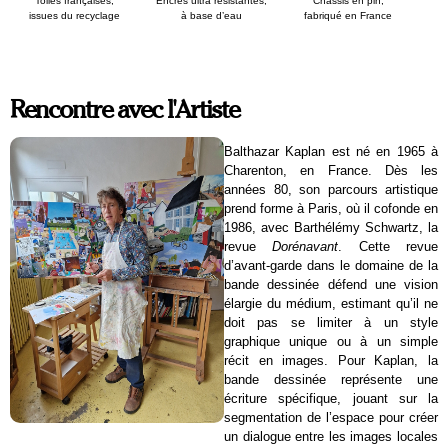
Toiles françaises,
Encres ultra résistantes,
Chassis en pin,
issues du recyclage
à base d’eau
fabriqué en France
Rencontre avec l'Artiste
Balthazar Kaplan est né en 1965 à
Charenton, en France. Dès les
années 80, son parcours artistique
prend forme à Paris, où il cofonde en
1986, avec Barthélémy Schwartz, la
revue
Dorénavant
. Cette revue
d’avant-garde dans le domaine de la
bande dessinée défend une vision
élargie du médium, estimant qu’il ne
doit pas se limiter à un style
graphique unique ou à un simple
récit en images. Pour Kaplan, la
bande dessinée représente une
écriture spécifique, jouant sur la
segmentation de l’espace pour créer
un dialogue entre les images locales