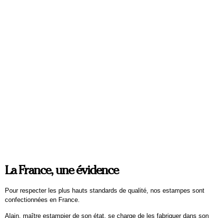
L’ATTENTE
FLEURS AU CENDRIER
Tekmass
Tekmass
80 x 60 cm
40 x 30 cm
170
€
90
€
La France, une évidence
Pour respecter les plus hauts standards de qualité, nos estampes sont
confectionnées en France.
Alain, maître estampier de son état, se charge de les fabriquer dans son