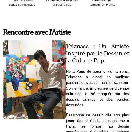
Toiles françaises,
Encres ultra résistantes,
Chassis en pin,
issues du recyclage
à base d’eau
fabriqué en France
Rencontre avec l'Artiste
Tekmass : Un Artiste
Inspiré par le Dessin et
la Culture Pop
Né à Paris de parents vietnamiens,
Tekmass a grandi en banlieue
parisienne avec sa mère et sa sœur.
Son enfance, imprégnée de diversité
culturelle, a été marquée par des
dessins animés et des bandes
dessinées.
Passionné de dessin dès son plus
jeune âge, il étudie le graphisme à
Paris, se formant au dessin
académique. Aujourd’hui, il expose