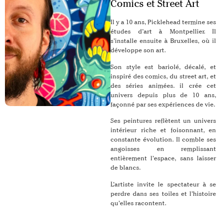
Comics et Street Art
Il y a 10 ans, Picklehead termine ses
études d’art à Montpellier. Il
s’installe ensuite à Bruxelles, où il
développe son art.
Son style est bariolé, décalé, et
inspiré des comics, du street art, et
des séries animées. il crée cet
univers depuis plus de 10 ans,
façonné par ses expériences de vie.
Ses peintures reflètent un univers
intérieur riche et foisonnant, en
constante évolution. Il comble ses
angoisses en remplissant
entièrement l’espace, sans laisser
de blancs.
L’artiste invite le spectateur à se
perdre dans ses toiles et l’histoire
qu’elles racontent.