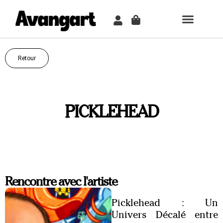
TABLEAU PER
COMMENT ÇA MARCH
Retour
PICKLEHEAD
Rencontre avec l'artiste
Picklehead : Un
Univers Décalé entre