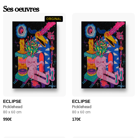
Ses oeuvres
ORIGINAL
ECLIPSE
ECLIPSE
Picklehead
Picklehead
80 x 60 cm
80 x 60 cm
990
€
170
€