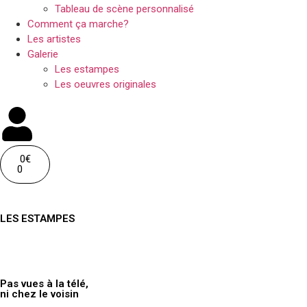
Tableau de scène personnalisé
Comment ça marche?
Les artistes
Galerie
Les estampes
Les oeuvres originales
0
€
0
LES ESTAMPES
En édition limitée, signées et numérotées de la main de l’artiste, co
Que demandez de plus?
Pas vues à la télé,
ni chez le voisin