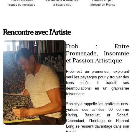
Toiles françaises,
Encres ultra résistantes,
Chassis en pin,
issues du recyclage
à base d’eau
fabriqué en France
Rencontre avec l'Artiste
Frob : Entre
Promenade, Insomnie
et Passion Artistique
Frob est un promeneur, explorant
seul les paysages pour y trouver des
liens innés. Il traduit ses
déambulations en un graphisme
foisonnant.
Son style rappelle les graffeurs new-
yorkais des années 80 comme
Haring, Basquiat, et Scharf.
Cependant, l’héritage de Richard
Long se ressent davantage dans son
travail.