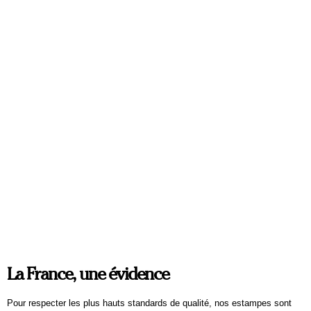
PORTRAIT DE FAMILLE
TABLEAU PERSONNALISÉ
PERSONNALISÉ
SCÈNE
Antoine Favre
Antoine Favre
À partir de
750
€
À partir de
750
€
La France, une évidence
Pour respecter les plus hauts standards de qualité, nos estampes sont