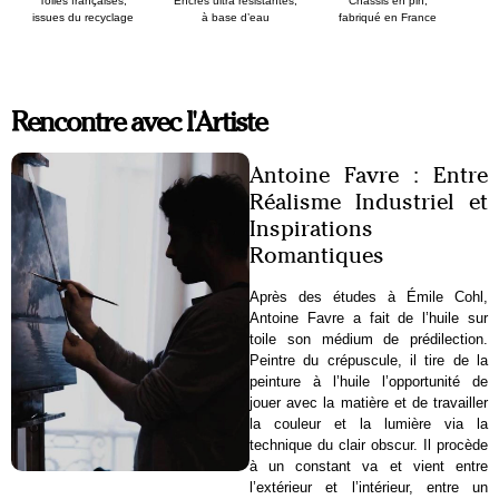
Toiles françaises,
Encres ultra résistantes,
Chassis en pin,
issues du recyclage
à base d’eau
fabriqué en France
Rencontre avec l'Artiste
Antoine Favre : Entre
Réalisme Industriel et
Inspirations
Romantiques
Après des études à Émile Cohl,
Antoine Favre a fait de l’huile sur
toile son médium de prédilection.
Peintre du crépuscule, il tire de la
peinture à l’huile l’opportunité de
jouer avec la matière et de travailler
la couleur et la lumière via la
technique du clair obscur. Il procède
à un constant va et vient entre
l’extérieur et l’intérieur, entre un