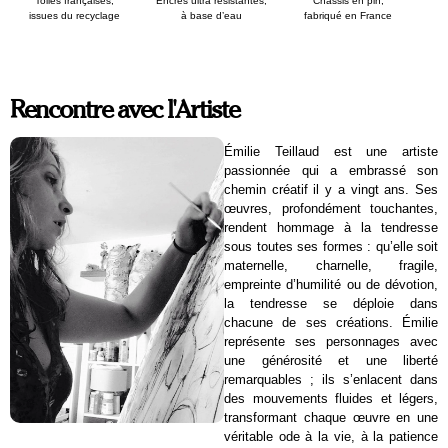
Toiles françaises,
Encres ultra résistantes,
Chassis en pin,
issues du recyclage
à base d’eau
fabriqué en France
Rencontre avec l'Artiste
Émilie Teillaud est une artiste
passionnée qui a embrassé son
chemin créatif il y a vingt ans. Ses
œuvres, profondément touchantes,
rendent hommage à la tendresse
sous toutes ses formes : qu’elle soit
maternelle, charnelle, fragile,
empreinte d’humilité ou de dévotion,
la tendresse se déploie dans
chacune de ses créations. Émilie
représente ses personnages avec
une générosité et une liberté
remarquables ; ils s’enlacent dans
des mouvements fluides et légers,
transformant chaque œuvre en une
véritable ode à la vie, à la patience