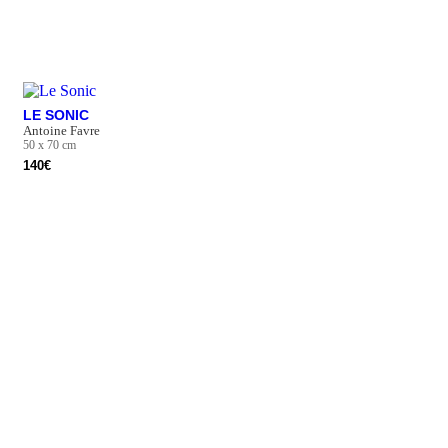
LE SONIC
Antoine Favre
50 x 70 cm
140
€