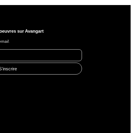
 oeuvres sur Avangart
email.
S'inscrire