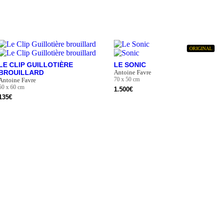
ORIGINAL
LE CLIP GUILLOTIÈRE
LE SONIC
BROUILLARD
Antoine Favre
70 x 50 cm
Antoine Favre
50 x 60 cm
1.500
€
135
€