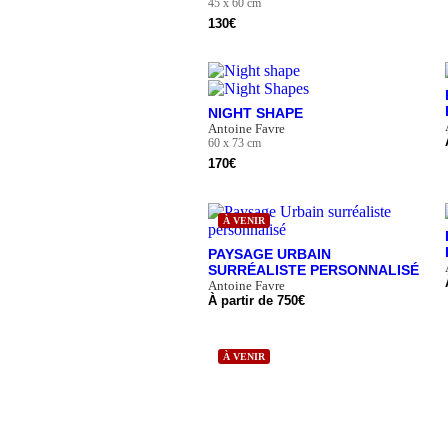
45 x 60 cm
130
€
NIGHT SHAPE
Antoine Favre
60 x 73 cm
170
€
À VENIR
PAYSAGE URBAIN
SURRÉALISTE PERSONNALISÉ
Antoine Favre
À partir de
750
€
À VENIR