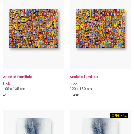
Anxiété familiale
Anxiété familiale
Frob
Frob
108 x 135 cm
120 x 150 cm
410
€
3.200
€
ORIGINAL