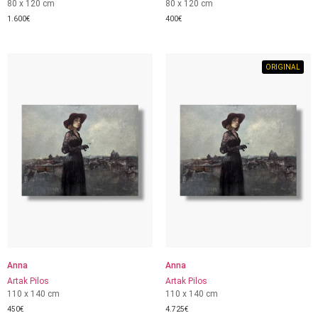
80 x 120 cm
80 x 120 cm
1.600
€
400
€
ORIGINAL
Anna
Anna
Artak Pilos
Artak Pilos
110 x 140 cm
110 x 140 cm
450
€
4.725
€