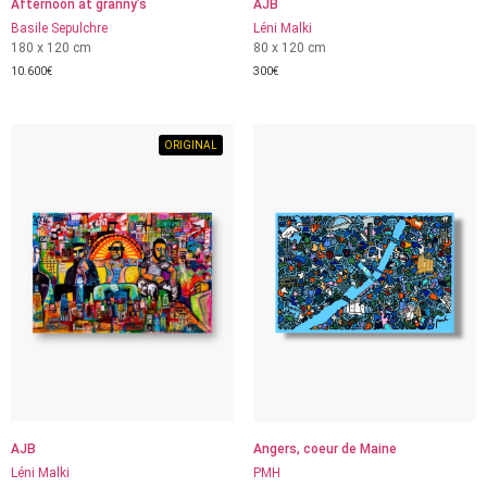
Afternoon at granny’s
AJB
Basile Sepulchre
Léni Malki
180 x 120 cm
80 x 120 cm
10.600
€
300
€
ORIGINAL
AJB
Angers, coeur de Maine
Léni Malki
PMH