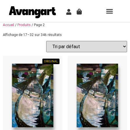
TABLEAU PER
COMMENT ÇA MARCH
Accueil
/
Produits
/ Page 2
Affichage de 17–32 sur 346 résultats
ORIGINAL