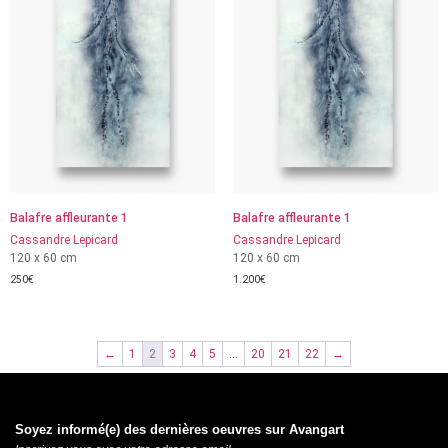
Balafre affleurante 1
Balafre affleurante 1
Cassandre Lepicard
Cassandre Lepicard
120 x 60 cm
120 x 60 cm
250
€
1.200
€
←
1
2
3
4
5
…
20
21
22
→
Soyez informé(e) des dernières oeuvres sur Avangart