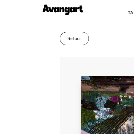
TA
Retour