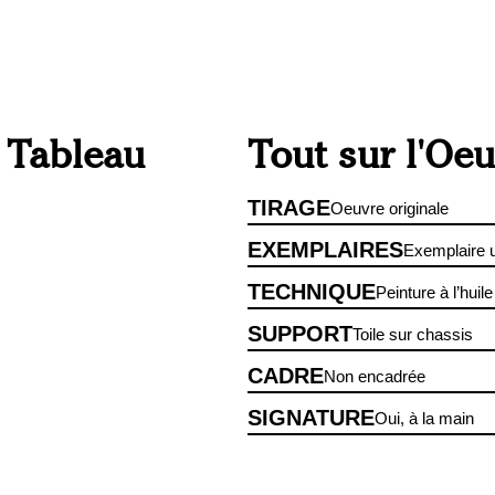
e Tableau
Tout sur l'Oe
TIRAGE
Oeuvre originale
EXEMPLAIRES
Exemplaire 
TECHNIQUE
Peinture à l’huile
SUPPORT
Toile sur chassis
CADRE
Non encadrée
SIGNATURE
Oui, à la main