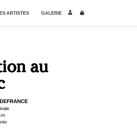
ES ARTISTES
GALERIE
tion au
c
 DEFRANCE
inale
 cm
rée