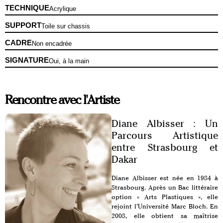
TECHNIQUE
Acrylique
SUPPORT
Toile sur chassis
CADRE
Non encadrée
SIGNATURE
Oui, à la main
Rencontre avec l'Artiste
Diane Albisser : Un
Parcours Artistique
entre Strasbourg et
Dakar
Diane Albisser est née en 1984 à
Strasbourg. Après un Bac littéraire
option « Arts Plastiques », elle
rejoint l’Université Marc Bloch. En
2008, elle obtient sa maîtrise