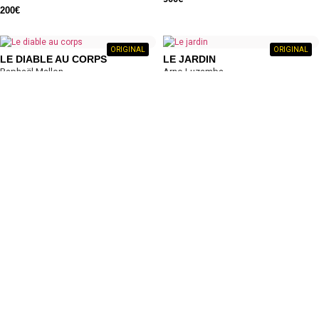
200
€
ORIGINAL
ORIGINAL
LE DIABLE AU CORPS
LE JARDIN
Raphaël Mallon
Arno Luzamba
41 x 33 cm
50 x 65 cm
700
€
1.800
€
ORIGINAL
ORIGINAL
LE MATIN DE LA LIBERTÉ
LE MOULIN
Artak Pilos
Boginette
130 x 130 cm
93 x 60 cm
5.100
€
710
€
ORIGINAL
ORIGINAL
LE MOYEN DE DISSOLUTION
LE PORTRAIT
Artak Pilos
Patrick Musombwa
90 x 90 cm
30 x 24 cm
3.150
€
1.000
€