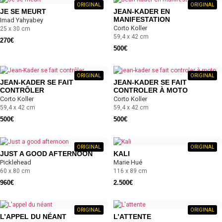
ORIGINAL
ORIGINAL
JE SE MEURT
JEAN-KADER EN
MANIFESTATION
Imad Yahyabey
Corto Koller
25 x 30 cm
59,4 x 42 cm
270
€
500
€
ORIGINAL
ORIGINAL
JEAN-KADER SE FAIT
JEAN-KADER SE FAIT
CONTRÔLER
CONTROLER À MOTO
Corto Koller
Corto Koller
59,4 x 42 cm
59,4 x 42 cm
500
€
500
€
ORIGINAL
ORIGINAL
JUST A GOOD AFTERNOON
KALI
Picklehead
Marie Hué
60 x 80 cm
116 x 89 cm
960
€
2.500
€
ORIGINAL
ORIGINAL
L’APPEL DU NÉANT
L’ATTENTE