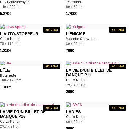
Guy Ghazanchyan
Tekmass
140 x 200 cm
80 x 60 cm
5.270
€
1.700
€
ORIGINAL
ORIGINAL
L’AUTO-STOPPEUR
L’ÉNIGME
Corto Koller
Valentin Schwebius
75 x 116 cm
80 x 60 cm
1.250
€
700
€
ORIGINAL
ORIGINAL
L’ÎLE
LA VIE D’UN BILLET DE
BANQUE P11
Boginette
Corto Koller
100 x 120 cm
29,7 x 21 cm
1.100
€
200
€
ORIGINAL
ORIGINAL
LA VIE D’UN BILLET DE
LADIES
BANQUE P16
Corto Koller
Corto Koller
60 x 80 cm
29,7 x 21 cm
900
€