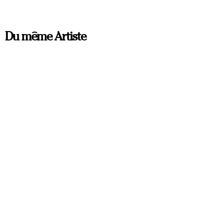
Du même Artiste
À VENIR
À VENIR
PORTRAIT PERSONNALISÉ
LE VISAGE DERRIÈRE LE
« MIRAGE »
VERRE
Artak Pilos
Artak Pilos