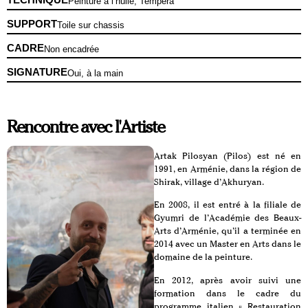
Peinture à l’huile, Tempera
SUPPORT
Toile sur chassis
CADRE
Non encadrée
SIGNATURE
Oui, à la main
Rencontre avec l'Artiste
Artak Pilosyan (Pilos) est né en
1991, en Arménie, dans la région de
Shirak, village d’Akhuryan.
En 2008, il est entré à la filiale de
Gyumri de l’Académie des Beaux-
Arts d’Arménie, qu’il a terminée en
2014 avec un Master en Arts dans le
domaine de la peinture.
En 2012, après avoir suivi une
formation dans le cadre du
programme italien « Restauration