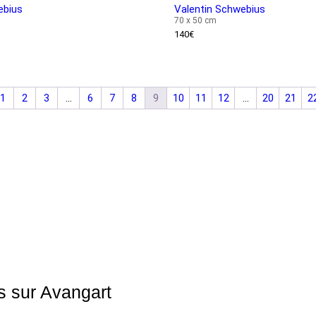
ebius
Valentin Schwebius
70 x 50 cm
140
€
1
2
3
…
6
7
8
9
10
11
12
…
20
21
2
s sur Avangart