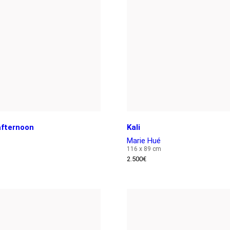
afternoon
Kali
Marie Hué
116 x 89 cm
2.500
€