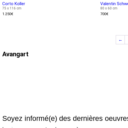
Corto Koller
Valentin Schw
75 x 116 cm
80 x 60 cm
1.250
€
700
€
←
Avangart
Mon compte
Blog
FAQ
Nous contacter
Soyez informé(e) des dernières oeuvre