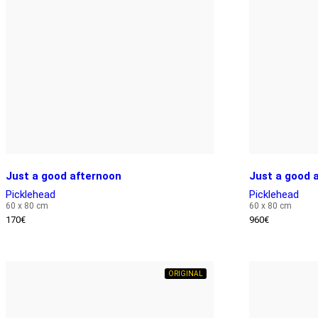
Just a good afternoon
Just a good 
Picklehead
Picklehead
60 x 80 cm
60 x 80 cm
170
€
960
€
ORIGINAL