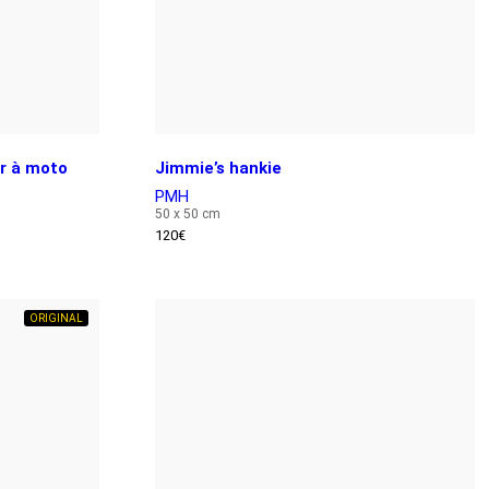
er à moto
Jimmie’s hankie
PMH
50 x 50 cm
120
€
ORIGINAL