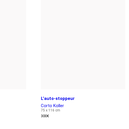
L’auto-stoppeur
Corto Koller
75 x 116 cm
300
€