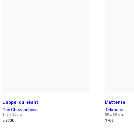
L’appel du néant
L’attente
Guy Ghazanchyan
Tekmass
140 x 200 cm
80 x 60 cm
5.270
€
170
€