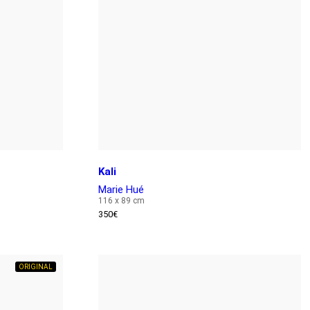
Kali
Marie Hué
116 x 89 cm
350
€
ORIGINAL