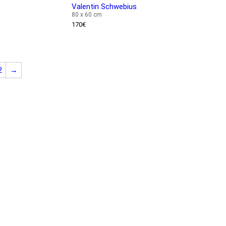
Valentin Schwebius
80 x 60 cm
170
€
2
→