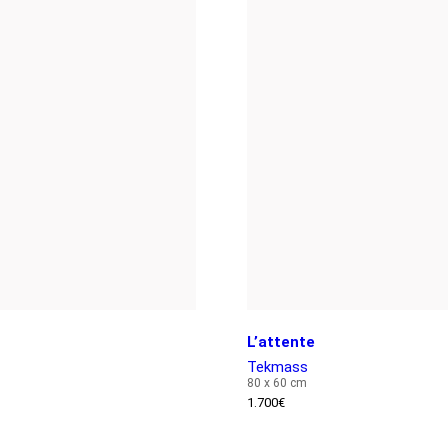
L’attente
Tekmass
80 x 60 cm
1.700
€