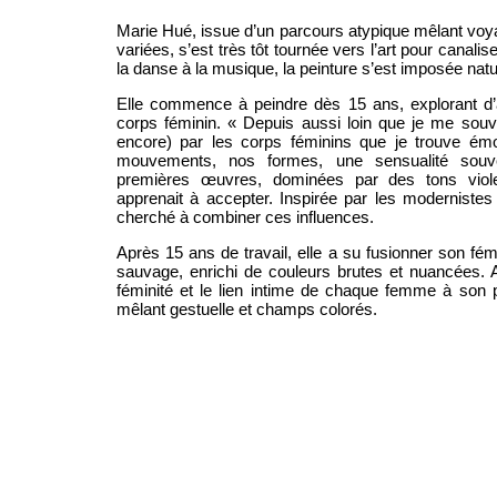
Marie Hué, issue d’un parcours atypique mêlant voy
variées, s’est très tôt tournée vers l’art pour canalis
la danse à la musique, la peinture s’est imposée nat
Elle commence à peindre dès 15 ans, explorant d’ab
corps féminin. « Depuis aussi loin que je me souvie
encore) par les corps féminins que je trouve ém
mouvements, nos formes, une sensualité souven
premières œuvres, dominées par des tons violet
apprenait à accepter. Inspirée par les modernistes 
cherché à combiner ces influences.
Après 15 ans de travail, elle a su fusionner son fémi
sauvage, enrichi de couleurs brutes et nuancées. A
féminité et le lien intime de chaque femme à son p
mêlant gestuelle et champs colorés.