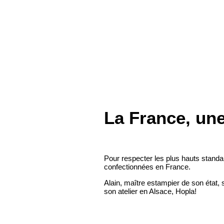
PETIT GARS EN SCOOT N°1
Marie Hué
40 x 40 cm
90
€
La France, un
Pour respecter les plus hauts standa
confectionnées en France.
Alain, maître estampier de son état, 
son atelier en Alsace, Hopla!