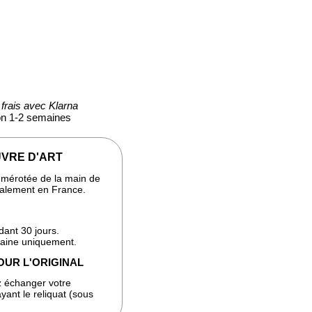
frais avec Klarna
ion 1-2 semaines
VRE D'ART
numérotée de la main de
analement en France.
dant 30 jours.
taine uniquement.
OUR L'ORIGINAL
 échanger votre
yant le reliquat (sous