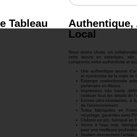
le Tableau
Authentique, 
Local
Nous avons choisi, en collaboration
cette œuvre en estampes, afin d
compromis entre authenticité et acc
Une authentique œuvre d’art:
et numérotée de la main de l’
Estampe confectionnée arti
partenaire en Alsace.
Impression très haute défi
restituer tous les détails de l
Encres ultra-résistantes, à 
de l’environnement.
Toiles fabriquées en Fran
recyclage, garanties sans P
Châssis en pin, fabriqué en 
Vernis à l’eau mat, fabriqu
pour une meilleure profondeu
Soutien directement l’artiste.