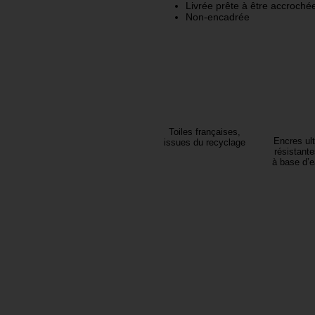
Livrée prête à être accroché
Non-encadrée
Toiles françaises,
Encres ult
issues du recyclage
résistante
à base d’