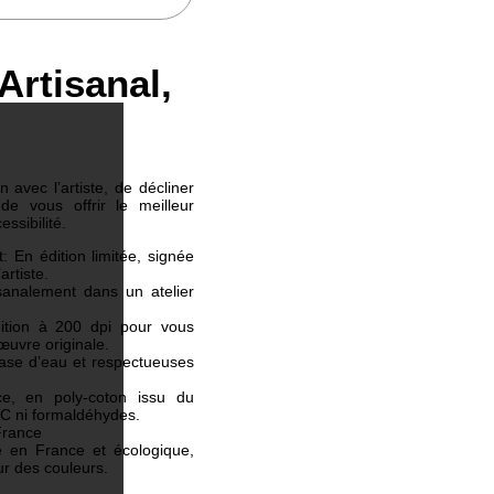
Artisanal,
 avec l’artiste, de décliner
e vous offrir le meilleur
essibilité.
 En édition limitée, signée
artiste.
sanalement dans un atelier
nition à 200 dpi pour vous
’œuvre originale.
base d’eau et respectueuses
ce, en poly-coton issu du
VC ni formaldéhydes.
France
é en France et écologique,
r des couleurs.