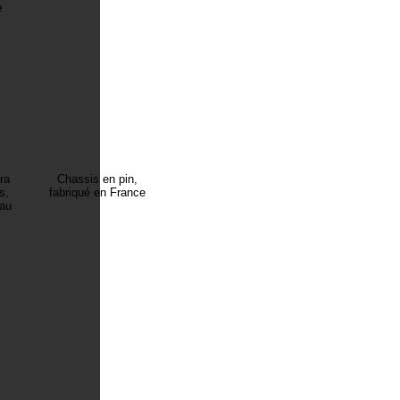
e
ra
Chassis en pin,
s,
fabriqué en France
eau