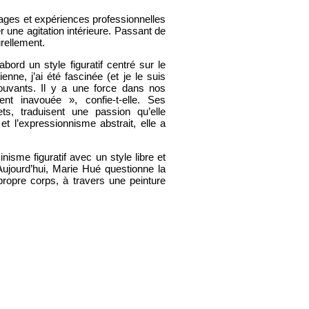
ages et expériences professionnelles
er une agitation intérieure. Passant de
urellement.
ord un style figuratif centré sur le
nne, j’ai été fascinée (et je le suis
ouvants. Il y a une force dans nos
t inavouée », confie-t-elle. Ses
s, traduisent une passion qu’elle
et l’expressionnisme abstrait, elle a
nisme figuratif avec un style libre et
ujourd’hui, Marie Hué questionne la
ropre corps, à travers une peinture