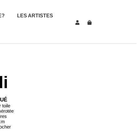
E?
LES ARTISTES
li
HUÉ
toile
mérotée
ires
 cm
rocher