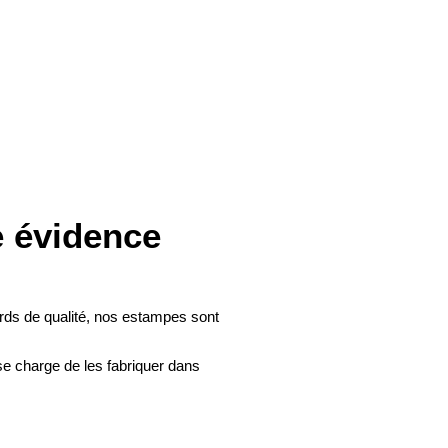
PETIT GARS EN SCOOT N°2
Marie Hué
40 x 40 cm
90
€
e évidence
rds de qualité, nos estampes sont
se charge de les fabriquer dans