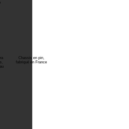
e
ra
Chassis en pin,
s,
fabriqué en France
eau