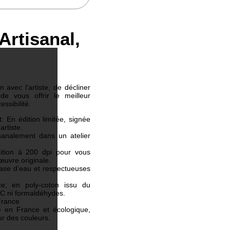
Artisanal,
 avec l’artiste, de décliner
e vous offrir le meilleur
essibilité.
 En édition limitée, signée
artiste.
sanalement dans un atelier
nition à 200 dpi pour vous
’œuvre originale.
base d’eau et respectueuses
ce, en poly-coton issu du
VC ni formaldéhydes.
France
é en France et écologique,
r des couleurs.