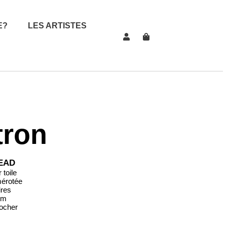
E?
LES ARTISTES
tron
EAD
toile
mérotée
ires
cm
rocher