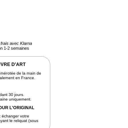
frais avec Klarna
ion 1-2 semaines
VRE D'ART
numérotée de la main de
analement en France.
dant 30 jours.
taine uniquement.
OUR L'ORIGINAL
 échanger votre
yant le reliquat (sous