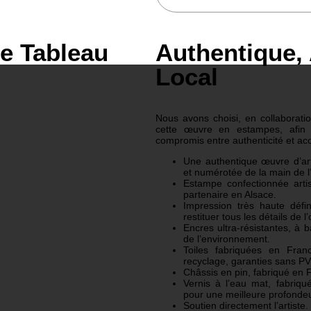
le Tableau
Authentique, 
Local
Nous avons choisi, en collaboration
cette œuvre en estampes, afin d
compromis entre authenticité et acc
Une authentique œuvre d’art:
et numérotée de la main de l’
Estampe confectionnée arti
partenaire en Alsace.
Impression très haute défi
restituer tous les détails de l
Encres ultra-résistantes, à 
de l’environnement.
Toiles fabriquées en Fran
recyclage, garanties sans P
Châssis en pin, fabriqué en 
Vernis à l’eau mat, fabriqu
pour une meilleure profondeu
Soutien directement l’artiste.