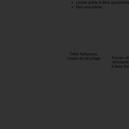
Livrée prête à être accroché
Non-encadrée
Toiles françaises,
Encres ult
issues du recyclage
résistante
à base d’