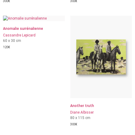
300
€
300
€
Anomalie surrénalienne
Cassandre Lepicard
60 x 30 cm
120
€
Another truth
Diane Albisser
80 x 115 cm
300
€