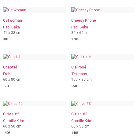
Catwoman
Cheesy Phone
Hedi Baka
Hedi Baka
41 x 33 cm
80 x 60 cm
90
€
170
€
Cheptel
Ciel rosé
Frob
Tekmass
60 x 80 cm
100 x 80 cm
170
€
250
€
Cities #2
Cities #3
Camille Krim
Camille Krim
60 x 50 cm
60 x 50 cm
140
€
140
€