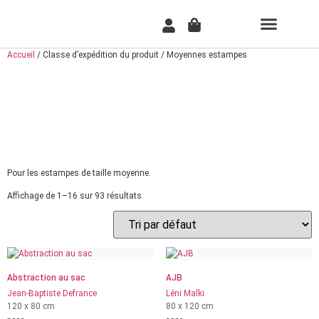
TABLEAU PER
COMMENT ÇA MARCH
Accueil
/ Classe d’expédition du produit / Moyennes estampes
MOYENNES
ESTAMPES
Pour les estampes de taille moyenne.
Affichage de 1–16 sur 93 résultats
Abstraction au sac
AJB
Jean-Baptiste Defrance
Léni Malki
120 x 80 cm
80 x 120 cm