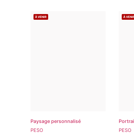
À VENIR
À VENI
Paysage personnalisé
Portra
PESO
PESO