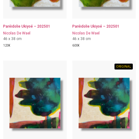
Paréidolie Ukiyoé – 202501
Paréidolie Ukiyoé – 202501
Nicolas De Wael
Nicolas De Wael
46 x 38 cm
46 x 38 cm
120
€
600
€
ORIGINAL