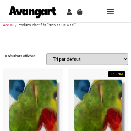
TABLEAU PER
COMMENT ÇA MARCH
Accueil
/ Produits identifiés “Nicolas De Wael”
NICOLAS DE WAEL
10 résultats affichés
ORIGINAL