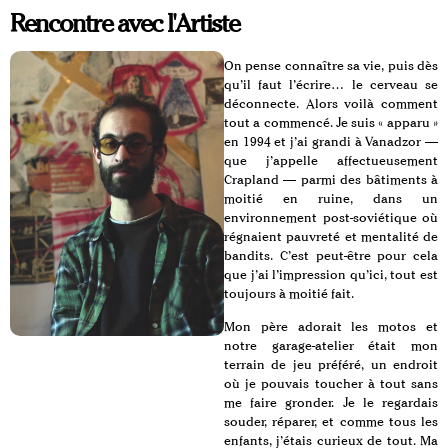
Rencontre avec l'Artiste
On pense connaître sa vie, puis dès
qu’il faut l’écrire… le cerveau se
déconnecte. Alors voilà comment
tout a commencé. Je suis « apparu »
en 1994 et j’ai grandi à Vanadzor —
que j’appelle affectueusement
Crapland — parmi des bâtiments à
moitié en ruine, dans un
environnement post-soviétique où
régnaient pauvreté et mentalité de
bandits. C’est peut-être pour cela
que j’ai l’impression qu’ici, tout est
toujours à moitié fait.
Mon père adorait les motos et
notre garage-atelier était mon
terrain de jeu préféré, un endroit
où je pouvais toucher à tout sans
me faire gronder. Je le regardais
souder, réparer, et comme tous les
enfants, j’étais curieux de tout. Ma