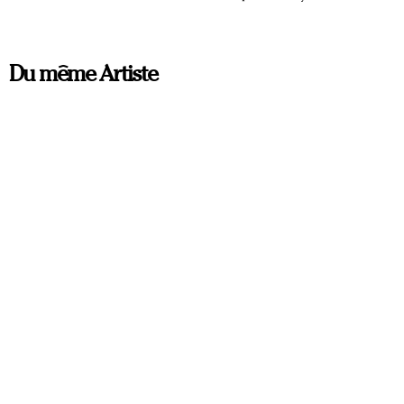
Du même Artiste
ORIGINAL
ORIGINAL
BLUE CITY
BLUE MAN
Vahrad Melikjanian
Vahrad Melikjanian
155 x 165 cm
150 x 160 cm