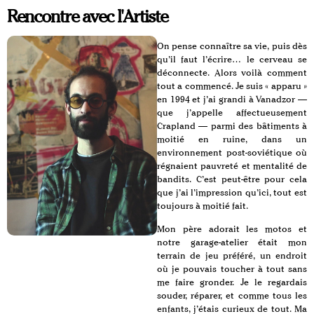
Rencontre avec l'Artiste
On pense connaître sa vie, puis dès
qu’il faut l’écrire… le cerveau se
déconnecte. Alors voilà comment
tout a commencé. Je suis « apparu »
en 1994 et j’ai grandi à Vanadzor —
que j’appelle affectueusement
Crapland — parmi des bâtiments à
moitié en ruine, dans un
environnement post-soviétique où
régnaient pauvreté et mentalité de
bandits. C’est peut-être pour cela
que j’ai l’impression qu’ici, tout est
toujours à moitié fait.
Mon père adorait les motos et
notre garage-atelier était mon
terrain de jeu préféré, un endroit
où je pouvais toucher à tout sans
me faire gronder. Je le regardais
souder, réparer, et comme tous les
enfants, j’étais curieux de tout. Ma