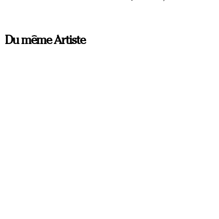
Du même Artiste
ORIGINAL
ORIGINAL
BLUE CITY
DERNIER REPAS
Vahrad Melikjanian
Vahrad Melikjanian
155 x 165 cm
150 x 160 cm