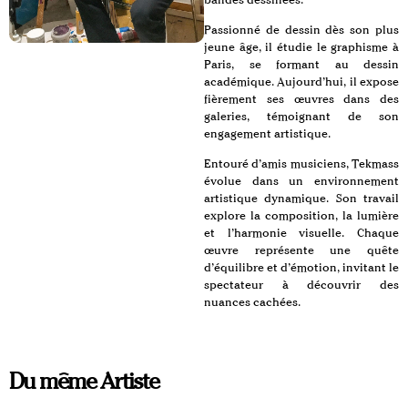
Passionné de dessin dès son plus
jeune âge, il étudie le graphisme à
Paris, se formant au dessin
académique. Aujourd’hui, il expose
fièrement ses œuvres dans des
galeries, témoignant de son
engagement artistique.
Entouré d’amis musiciens, Tekmass
évolue dans un environnement
artistique dynamique. Son travail
explore la composition, la lumière
et l’harmonie visuelle. Chaque
œuvre représente une quête
d’équilibre et d’émotion, invitant le
spectateur à découvrir des
nuances cachées.
Du même Artiste