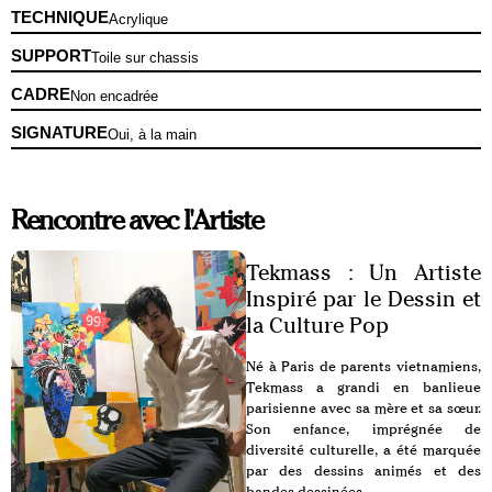
TECHNIQUE
Acrylique
SUPPORT
Toile sur chassis
CADRE
Non encadrée
SIGNATURE
Oui, à la main
Rencontre avec l'Artiste
Tekmass : Un Artiste
Inspiré par le Dessin et
la Culture Pop
Né à Paris de parents vietnamiens,
Tekmass a grandi en banlieue
parisienne avec sa mère et sa sœur.
Son enfance, imprégnée de
diversité culturelle, a été marquée
par des dessins animés et des
bandes dessinées.