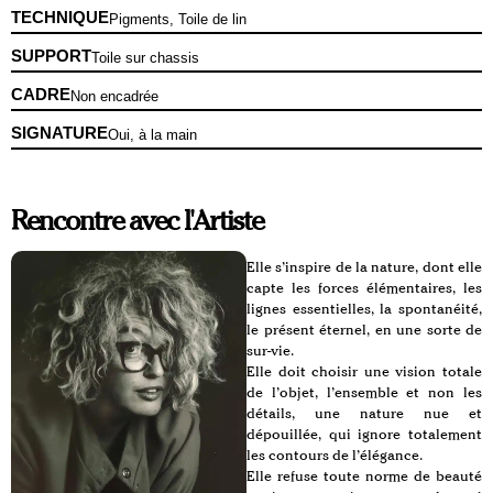
TECHNIQUE
Pigments, Toile de lin
SUPPORT
Toile sur chassis
CADRE
Non encadrée
SIGNATURE
Oui, à la main
Rencontre avec l'Artiste
Elle s’inspire de la nature, dont elle
capte les forces élémentaires, les
lignes essentielles, la spontanéité,
le présent éternel, en une sorte de
sur-vie.
Elle doit choisir une vision totale
de l’objet, l’ensemble et non les
détails, une nature nue et
dépouillée, qui ignore totalement
les contours de l’élégance.
Elle refuse toute norme de beauté