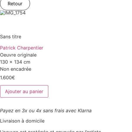
Retour
Sans titre
Patrick Charpentier
Oeuvre originale
130 x 134 cm
Non encadrée
1.600
€
quantité
Ajouter au panier
de
Sans
titre
Payez en 3x ou 4x sans frais avec Klarna
Livraison à domicile
L’oeuvre est protégée et envoyée par l’artiste.