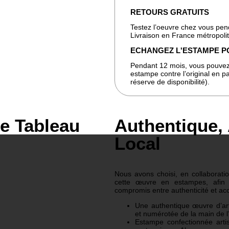
RETOURS GRATUITS
Testez l’oeuvre chez vous pen
Livraison en France métropoli
ECHANGEZ L'ESTAMPE P
Pendant 12 mois, vous pouvez
estampe contre l’original en pa
réserve de disponibilité).
le Tableau
Authentique, 
Local
Nous avons choisi, en collaboration
cette œuvre en estampes, afin d
compromis entre authenticité et acc
Une authentique œuvre d’art:
et numérotée de la main de l’
Estampe confectionnée arti