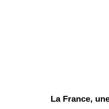
SANS TITRE
Patrick Charpentier
120 x 124 cm
420
€
La France, un