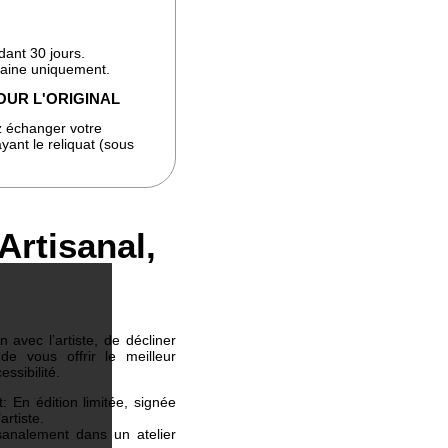
dant 30 jours.
taine uniquement.
OUR L'ORIGINAL
 échanger votre
yant le reliquat (sous
Artisanal,
 avec l’artiste, de décliner
e vous offrir le meilleur
essibilité.
 En édition limitée, signée
artiste.
sanalement dans un atelier