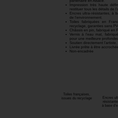
partenaire en Alsace.
Impression très haute défi
restituer tous les détails de l
Encres ultra-résistantes, à 
de l’environnement.
Toiles fabriquées en Fran
recyclage, garanties sans P
Châssis en pin, fabriqué en 
Vernis à l’eau mat, fabriqu
pour une meilleure profondeu
Soutien directement l’artiste.
Livrée prête à être accroché
Non-encadrée
Toiles françaises,
Encres ult
issues du recyclage
résistante
à base d’