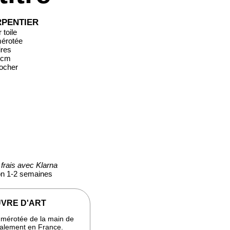
RPENTIER
toile
mérotée
ires
 cm
rocher
frais avec Klarna
ion 1-2 semaines
VRE D'ART
numérotée de la main de
analement en France.