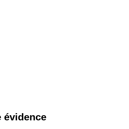
SANS TITRE
SANS TITRE
Patrick Charpentier
Patrick Charpentier
120 x 120 cm
125 x 100 cm
400
€
380
€
e évidence