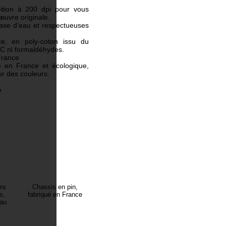
nition à 200 dpi pour vous
’œuvre originale.
base d’eau et respectueuses
ce, en poly-coton issu du
VC ni formaldéhydes.
France
é en France et écologique,
r des couleurs.
e
ra
Chassis en pin,
s,
fabriqué en France
eau