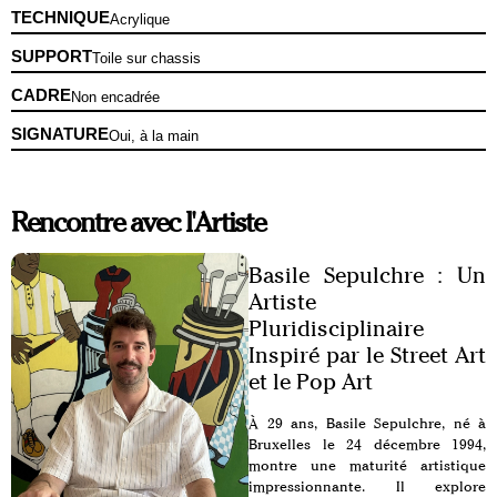
TECHNIQUE
Acrylique
SUPPORT
Toile sur chassis
CADRE
Non encadrée
SIGNATURE
Oui, à la main
Rencontre avec l'Artiste
Basile Sepulchre : Un
Artiste
Pluridisciplinaire
Inspiré par le Street Art
et le Pop Art
À 29 ans, Basile Sepulchre, né à
Bruxelles le 24 décembre 1994,
montre une maturité artistique
impressionnante. Il explore