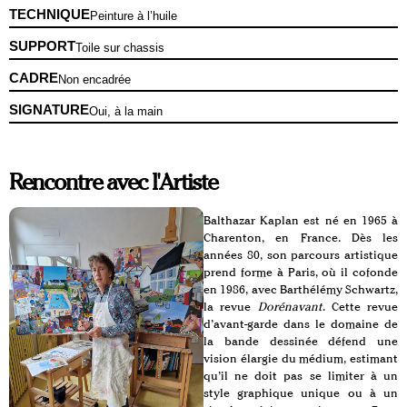
TECHNIQUE
Peinture à l’huile
SUPPORT
Toile sur chassis
CADRE
Non encadrée
SIGNATURE
Oui, à la main
Rencontre avec l'Artiste
Balthazar Kaplan est né en 1965 à
Charenton, en France. Dès les
années 80, son parcours artistique
prend forme à Paris, où il cofonde
en 1986, avec Barthélémy Schwartz,
la revue
Dorénavant
. Cette revue
d’avant-garde dans le domaine de
la bande dessinée défend une
vision élargie du médium, estimant
qu’il ne doit pas se limiter à un
style graphique unique ou à un