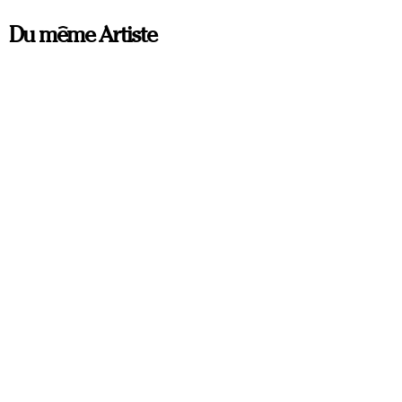
Du même Artiste
ORIGINAL
NOTRE TEMPS 2024
Balthazar Kaplan
73 x 92 cm
2.500
€