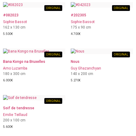
ORIGINAL
ORIGINAL
#082023
#202305
Sophie Bassot
Sophie Bassot
162 x 130 cm
175 x 90 cm
5.500
€
4.700
€
ORIGINAL
ORIGINAL
Bana Kongo na Bruxelles
Nous
Arno Luzamba
Guy Ghazanchyan
180 x 300 cm
140 x 200 cm
6.000
€
5.270
€
ORIGINAL
Soif de tendresse
Emilie Teillaud
200 x 100 cm
5.600
€