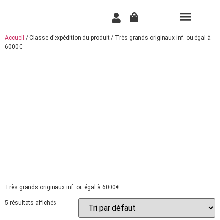
TABLEAU PER
COMMENT ÇA MARCH
Accueil
/ Classe d’expédition du produit / Très grands originaux inf. ou égal à
6000€
TRÈS GRANDS
ORIGINAUX INF.
OU ÉGAL À
6000€
Très grands originaux inf. ou égal à 6000€
5 résultats affichés