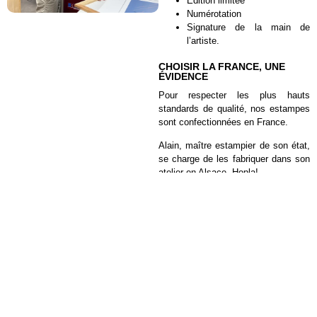
Édition limitée
Numérotation
Signature de la main de
l’artiste.
CHOISIR LA FRANCE, UNE
ÉVIDENCE
Pour respecter les plus hauts
standards de qualité, nos estampes
sont confectionnées en France.
Alain, maître estampier de son état,
se charge de les fabriquer dans son
atelier en Alsace, Hopla!
UNE ESTAMPE D'ART POUR SUBLIMER VOTRE INTÉRIEUR
Quoi de mieux qu’une œuvre d’art pour enrichir et transformer votre
espace de vie ? La qualité de votre décoration dépend en grande partie
des pièces que vous choisissez. C’est pourquoi Avangart vous aide à
trouver des estampes d'art haut de gamme qui ajouteront une touche