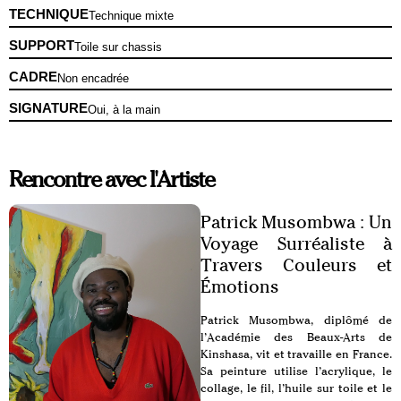
TECHNIQUE
Technique mixte
SUPPORT
Toile sur chassis
CADRE
Non encadrée
SIGNATURE
Oui, à la main
Rencontre avec l'Artiste
Patrick Musombwa : Un
Voyage Surréaliste à
Travers Couleurs et
Émotions
Patrick Musombwa, diplômé de
l’Académie des Beaux-Arts de
Kinshasa, vit et travaille en France.
Sa peinture utilise l’acrylique, le
collage, le fil, l’huile sur toile et le