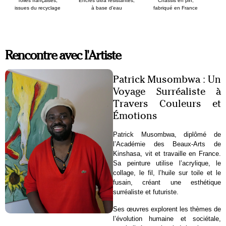
Toiles françaises,
Encres ultra résistantes,
Chassis en pin,
issues du recyclage
à base d’eau
fabriqué en France
Rencontre avec l'Artiste
Patrick Musombwa : Un
Voyage Surréaliste à
Travers Couleurs et
Émotions
Patrick Musombwa, diplômé de
l’Académie des Beaux-Arts de
Kinshasa, vit et travaille en France.
Sa peinture utilise l’acrylique, le
collage, le fil, l’huile sur toile et le
fusain, créant une esthétique
surréaliste et futuriste.
Ses œuvres explorent les thèmes de
l’évolution humaine et sociétale,