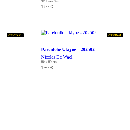
40 x 120 cm
1.800
€
ORIGINAL
ORIGINAL
Paréidolie Ukiyoé – 202502
Nicolas De Wael
80 x 80 cm
1.600
€