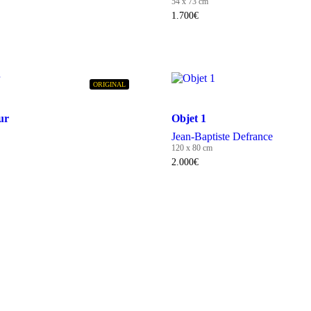
54 x 73 cm
1.700
€
ORIGINAL
ur
Objet 1
Jean-Baptiste Defrance
120 x 80 cm
2.000
€