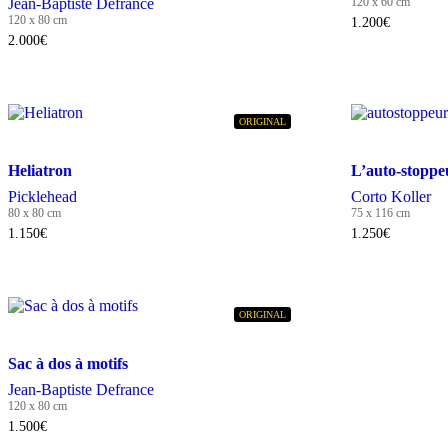
Jean-Baptiste Defrance
120 x 60 cm
120 x 80 cm
1.200
€
2.000
€
ORIGINAL
Heliatron
L’auto-stoppe
Picklehead
Corto Koller
80 x 80 cm
75 x 116 cm
1.150
€
1.250
€
ORIGINAL
Sac à dos à motifs
Jean-Baptiste Defrance
120 x 80 cm
1.500
€