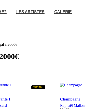
HE?
LES ARTISTES
GALERIE
égal à 2000€
 2000€
ORIGINAL
rante 1
Champagne
icard
Raphaël Mallon