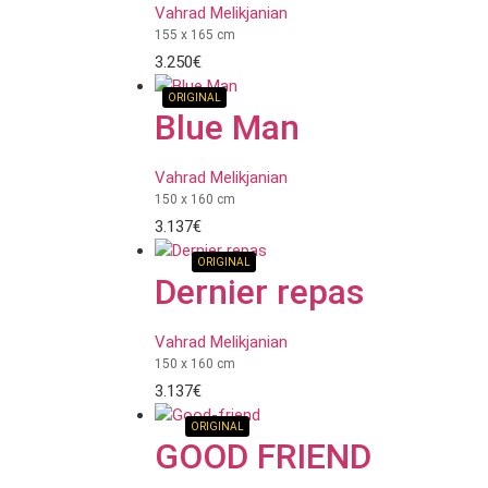
Vahrad Melikjanian
155 x 165 cm
3.250
€
ORIGINAL
Blue Man
Vahrad Melikjanian
150 x 160 cm
3.137
€
ORIGINAL
Dernier repas
Vahrad Melikjanian
150 x 160 cm
3.137
€
ORIGINAL
GOOD FRIEND