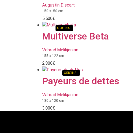
Augustin Discart
150 x150 cm
5.500
€
ORIGINAL
Multiverse Beta
Vahrad Melikjanian
155 x 122 cm
2.800
€
ORIGINAL
Payeurs de dettes
Vahrad Melikjanian
180 x 120 cm
3.000
€